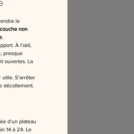
e
rendre la 
a couche non 
e
.
pport. À l'œil, 
e, presque 
nt ouvertes. La 
utile. S'arrêter 
 de décollement.
pée d'un plateau 
in 14 à 24. Le 