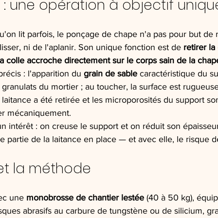
: une opération à objectif uniqu
'on lit parfois, le ponçage de chape n'a pas pour but de 
 lisser, ni de l'aplanir. Son unique fonction est de 
retirer l
a colle accroche directement sur le corps sain de la chap
précis : l'apparition du 
grain de sable
 caractéristique du su
 granulats du mortier ; au toucher, la surface est rugueus
 laitance a été retirée et les microporosités du support so
her mécaniquement.
n intérêt : on creuse le support et on réduit son épaisseur 
ne partie de la laitance en place — et avec elle, le risque
 et la méthode
vec une 
monobrosse de chantier lestée
 (40 à 50 kg), équi
sques abrasifs au carbure de tungstène ou de silicium, gra