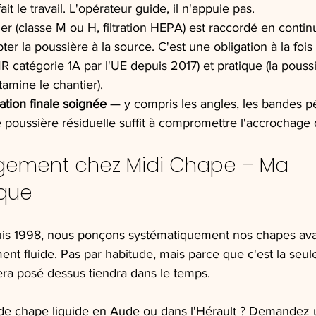
it le travail. L'opérateur guide, il n'appuie pas.
er (classe M ou H, filtration HEPA) est raccordé en continu
 la poussière à la source. C'est une obligation à la fois sa
MR catégorie 1A par l'UE depuis 2017) et pratique (la pous
ntamine le chantier).
ation finale soignée
 — y compris les angles, les bandes p
e poussière résiduelle suffit à compromettre l'accrochage d
gement chez Midi Chape – Ma 
que
uis 1998, nous ponçons systématiquement nos chapes avant
nt fluide. Pas par habitude, mais parce que c'est la seul
era posé dessus tiendra dans le temps.
de chape liquide en Aude ou dans l'Hérault ? Demandez u