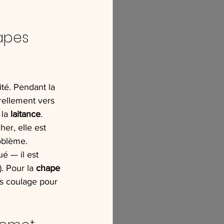
apes 
té. Pendant la 
urellement vers 
la 
laitance
.
er, elle est 
oblème.
é — il est 
. Pour la 
chape 
s coulage pour 