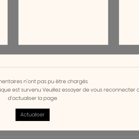
entaires n'ont pas pu être chargés.
ique est survenu. Veuillez essayer de vous reconnecter 
d'actualiser la page.
Quelle largeur de joint choisir
Pourq
pour votre carrelage ?
grès 
Actualiser
pour 