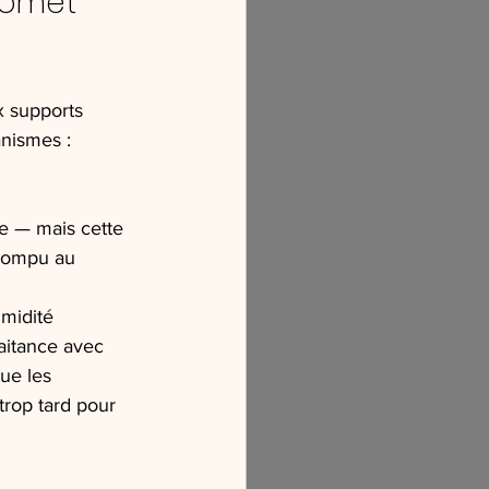
omet 
x supports 
anismes :
le — mais cette 
 rompu au 
midité 
laitance avec 
ue les 
trop tard pour 