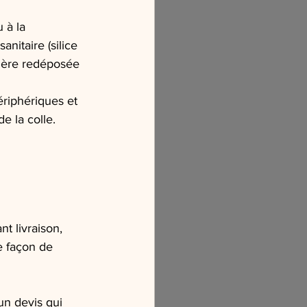
 à la 
nitaire (silice 
sière redéposée 
ériphériques et 
e la colle.
 livraison, 
e façon de 
n devis qui 