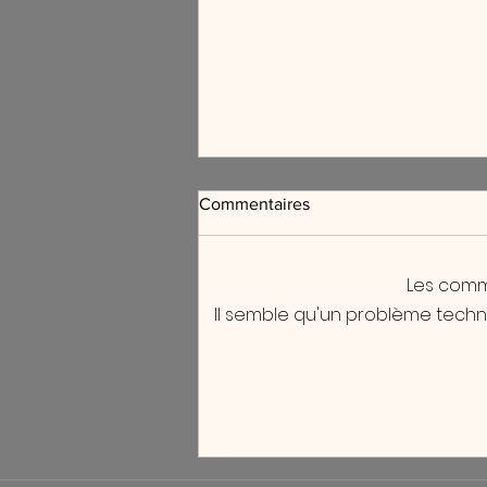
Commentaires
Les comm
Il semble qu'un problème techn
Chape liquide à séchage
accéléré : gagnez du temps
sur votre chantier