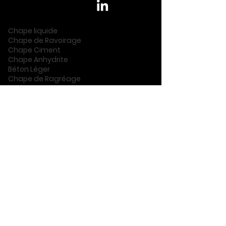
Chape liquide
Chape de Ravoirage
Chape Ciment
Chape Anhydrite
Béton Léger
Chape de Ragréage
Showroom vente de carrelage
Pose de carrelage
Catalogue carrelage
Midi Chape
Ma Carreauthèque
6 Rue des Garrigues
11200 Lézignan -Corbières
Tél :
04.68.51.50.00
Mail :
contact@midichape.fr