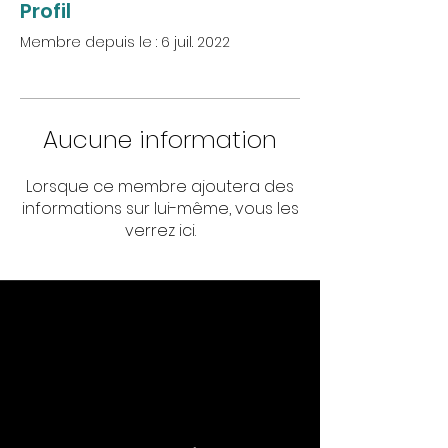
Profil
Membre depuis le : 6 juil. 2022
Aucune information
Lorsque ce membre ajoutera des
informations sur lui-même, vous les
verrez ici.
Informations
Contact
Rejoignez-nous sur