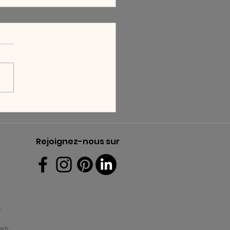
e largeur de joint choisir
votre carrelage ?
Rejoignez-nous sur
s
.fr