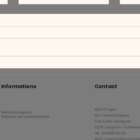
Chape liquide à séchage
Quell
accéléré : gagnez du temps
pour 
sur votre chantier
Informations
Contact
Midi Chape
Mentions légales
Ma Carreauthèque
Politique de confidentialité
6 Rue des Garrigues
11200 Lézignan -Corbière
Tél : 04.68.51.50.00
Mail :
contact@midichape