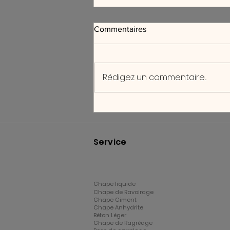
Commentaires
Rédigez un commentaire...
On nous demande souvent ce
que fait exactement Midi
Chape.
Service
Chape liquide
Chape de Ravoirage
Chape Ciment
Chape Anhydrite
Béton Léger
Chape de Ragréage