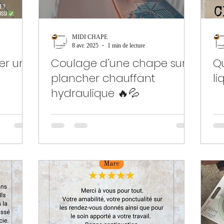
MIDI CHAPE
8 avr. 2025
1 min de lecture
ler une
Coulage d’une chape sur
Q
plancher chauffant
li
hydraulique 🔥💦