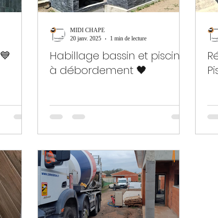
MIDI CHAPE
20 janv. 2025
1 min de lecture
💙
Habillage bassin et piscine
R
à débordement 🖤
Pi