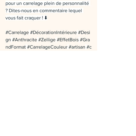
pour un carrelage plein de personnalité 
? Dites-nous en commentaire lequel 
vous fait craquer ! ⬇️
#Carrelage
#DécorationIntérieure
#Desi
gn
#Anthracite
#Zellige
#EffetBois
#Gra
ndFormat
#CarrelageCouleur
#artisan
#c
hapeliquide
#aude
#hérault
#profession
nalisme
#coulagechape
#pro
#faireconst
ruire
#devenirproprietaire
#rénovation
#
maisonneuve
#maisonindividuelle
#mais
onsurmesure
#constructeurmaison
#proj
etconstruction
#maisonmoderne
#faïenc
e
#effetbois
#décorationintérieure
#entr
epreneur
#revetementsol
#Revêtement