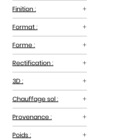
effet ciment
Finition :
antidérapant, mat
Format :
60x60cm
Forme :
carré
Rectification :
rectifié
3D :
-
Chauffage sol :
oui
Provenance :
Espagne
Poids :