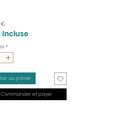
Prix
 €
 Incluse
té
*
uter au panier
Commander et payer