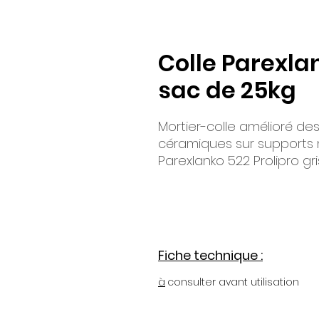
Colle Parexlan
sac de 25kg
Mortier-colle amélioré de
céramiques sur supports n
Parexlanko 522 Prolipro gr
Fiche technique :
à
consulter avant utilisation