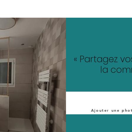
« Partagez vo
la com
Ajouter une phot