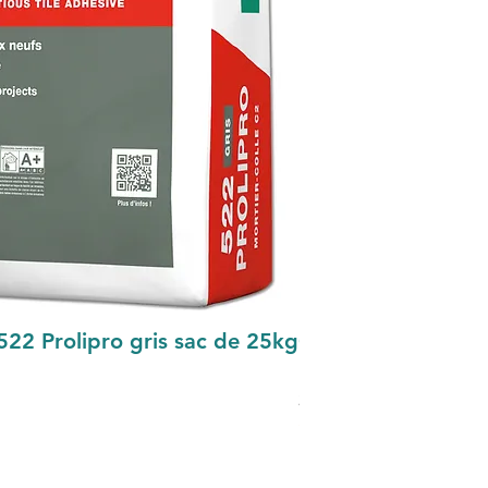
Aperçu rapide
522 Prolipro gris sac de 25kg
Colle Parexlanko 5
25kg
Prix
21,95 €
TVA Incluse