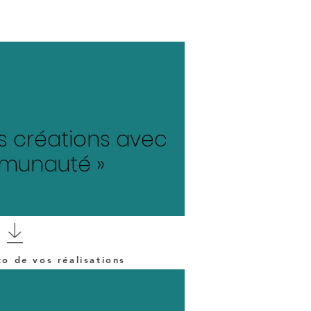
s créations avec
munauté »
o de vos réalisations