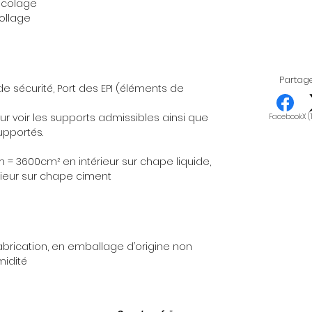
encolage
ollage
Partage
e sécurité, Port des EPI (éléments de
ur voir les supports admissibles ainsi que
Facebook
X (
upportés.
= 3600cm² en intérieur sur chape liquide,
ieur sur chape ciment
fabrication, en emballage d’origine non
midité