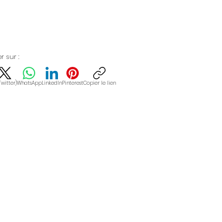
r sur :
Twitter)
WhatsApp
LinkedIn
Pinterest
Copier le lien