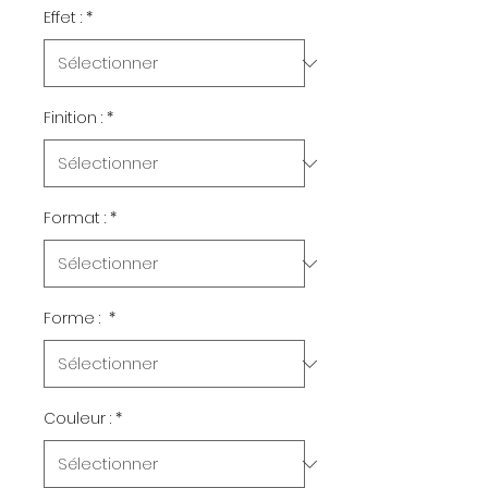
1
Effet :
*
Mètre
carré
Finition :
*
Format :
*
Forme :
*
Couleur :
*