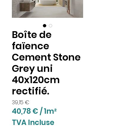
Boîte de
faïence
Cement Stone
Grey uni
40x120cm
rectifié.
Prix
39,15 €
40,78 €
/
1m²
40,78 €
TVA Incluse
pour