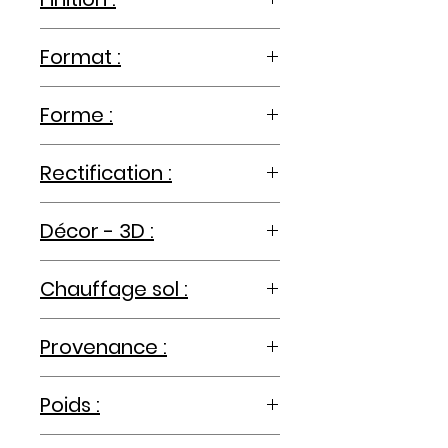
naturel, mat
Format :
40x120cm
Forme :
rectangle
Rectification :
rectifié
Décor - 3D :
uni
Chauffage sol :
-
Provenance :
Espagne
Poids :
19.70kg