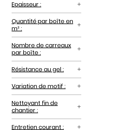
Epaisseur :
9.00mm
Quantité par boîte en
m² :
0.96m²
Nombre de carreaux
par boîte :
2
Résistance au gel :
non
Variation de motif :
V2 (variation modérée)
Nettoyant fin de
chantier :
Lithofin enlève ciment KF
Entretien courant :