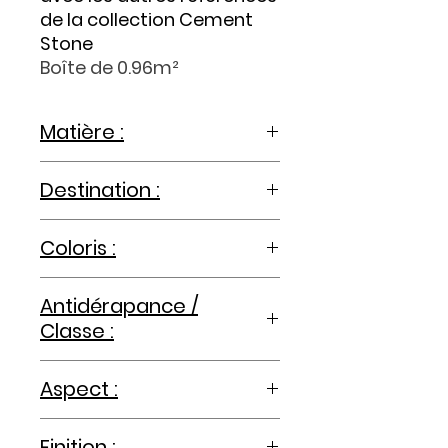
de la collection Cement
Stone
Boîte de 0.96m²
Matière :
pâte blanche
Destination :
mur
Coloris :
grey
Antidérapance /
Classe :
-
Aspect :
effet ciment
Finition :